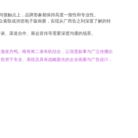
任何接触点上，品牌形象都保持高度一致性和专业性。
受众索取或浏览电子版画册，实现从广而告之到深度了解的转
洽谈、渠道合作、展会宣传等需要深度沟通的场景。
，激发共鸣。唯有将二者有机结合，让深度叙事与广泛传播比
，投资于专业、系统且具有战略眼光的企业画册与广告设计，
l