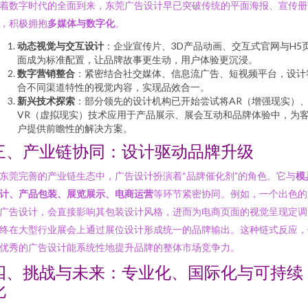
着数字时代的全面到来，东莞广告设计早已突破传统的平面海报、宣传册
，积极拥抱
多媒体与数字化
。
动态视觉与交互设计
：企业宣传片、3D产品动画、交互式官网与H5
面成为标准配置，让品牌故事更生动，用户体验更沉浸。
数字营销整合
：紧密结合社交媒体、信息流广告、短视频平台，设计
合不同渠道特性的视觉内容，实现品效合一。
新兴技术探索
：部分领先的设计机构已开始尝试将AR（增强现实）
VR（虚拟现实）技术应用于产品展示、展会互动和品牌体验中，为
户提供前瞻性的解决方案。
三、产业链协同：设计驱动品牌升级
东莞完善的产业链生态中，广告设计扮演着“品牌催化剂”的角色。它与
模
计、产品包装、展览展示、电商运营
等环节紧密协同。例如，一个出色的
广告设计，会直接影响其包装设计风格，进而为电商页面的视觉呈现定调
终在大型行业展会上通过展位设计形成统一的品牌输出。这种链式反应，
优秀的广告设计能系统性地提升品牌的整体市场竞争力。
四、挑战与未来：专业化、国际化与可持续
化